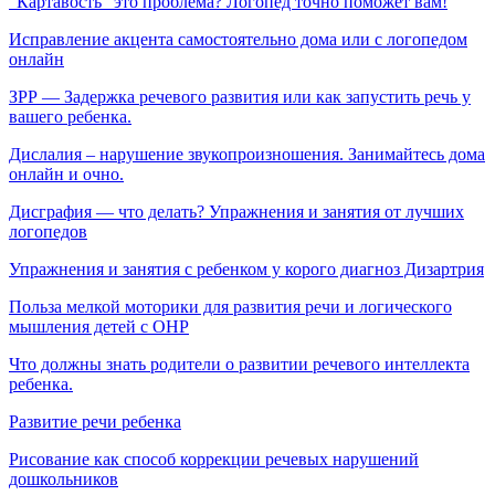
“Картавость” это проблема? Логопед точно поможет вам!
Исправление акцента самостоятельно дома или с логопедом
онлайн
ЗРР — Задержка речевого развития или как запустить речь у
вашего ребенка.
Дислалия – нарушение звукопроизношения. Занимайтесь дома
онлайн и очно.
Дисграфия — что делать? Упражнения и занятия от лучших
логопедов
Упражнения и занятия с ребенком у корого диагноз Дизартрия
Польза мелкой моторики для развития речи и логического
мышления детей с ОНР
Что должны знать родители о развитии речевого интеллекта
ребенка.
Развитие речи ребенка
Рисование как способ коррекции речевых нарушений
дошкольников