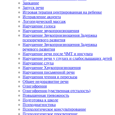
Заикание
Запуск речи
Игровая терапия центрированная на ребенке
Исправление акцента
Логопедический массаж
Нарушение голоса
Нарушение звукопроизношения
Нарушение Звукопроизношения Задержка
психоречевого развития
Нарушение Звукопроизношения Задержка
речевого развития
Нарушение речи после ЧМТ и инсульта
Нарушение речи у глухих и слабослышащих детей
Нарушение слуха
Нарушение Хвукопроизношения
Нарушения письменной речи
Нарушения чтения и пересказа
Общее недоразвитие речи
Олигофрения
Олигофрения (умственная отсталость)
Повышенная тревожность
Подготовка к школе
Психодиагностика
Психологическое консультирование
Психологическое просвещение