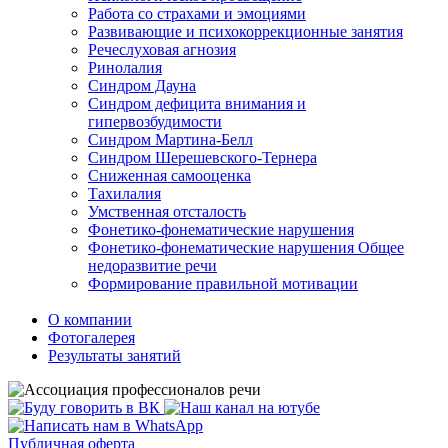
Работа со страхами и эмоциями
Развивающие и психокоррекционные занятия
Речеслуховая агнозия
Ринолалия
Синдром Дауна
Синдром дефицита внимания и
гипервозбудимости
Синдром Мартина-Белл
Синдром Шерешевского-Тернера
Сниженная самооценка
Тахилалия
Умственная отсталость
Фонетико-фонематические нарушения
Фонетико-фонематические нарушения Общее
недоразвитие речи
Формирование правильной мотивации
О компании
Фотогалерея
Результаты занятий
Публичная оферта