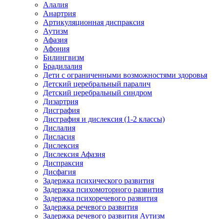
Алалия
Анартрия
Артикуляционная диспраксия
Аутизм
Афазия
Афония
Билингвизм
Брадилалия
Дети с ограниченными возможностями здоровья
Детский церебральный паралич
Детский церебральный синдром
Дизартрия
Дисграфия
Дисграфия и дислексия (1-2 классы)
Дислалия
Дисласия
Дислексия
Дислексия Афазия
Диспраксия
Дисфагия
Задержка психического развития
Задержка психомоторного развития
Задержка психоречевого развития
Задержка речевого развития
Задержка речевого развития Аутизм